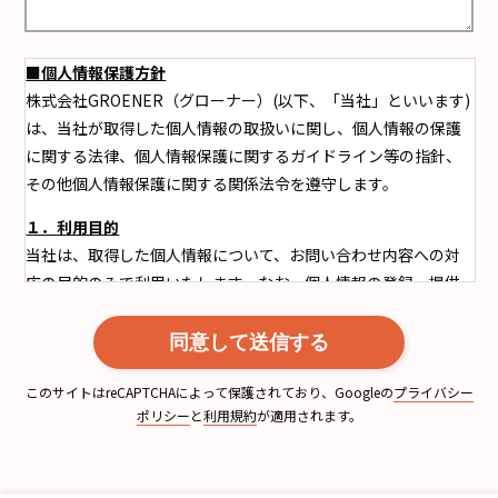
■個人情報保護方針
株式会社GROENER（グローナー）(以下、「当社」といいます)
は、当社が取得した個人情報の取扱いに関し、個人情報の保護
に関する法律、個人情報保護に関するガイドライン等の指針、
その他個人情報保護に関する関係法令を遵守します。
１．利用目的
当社は、取得した個人情報について、お問い合わせ内容への対
応の目的のみで利用いたします。なお、個人情報の登録・提供
はお客様の任意となりますが、必要事項にご記入頂けない場
合、お客様のご要望にお応えできない場合がありますのでご了
承ください。
このサイトはreCAPTCHAによって保護されており、Googleの
プライバシー
２．第三者提供について
ポリシー
と
利用規約
が適用されます。
当社は、以下の場合を除き、お客様の承諾なく、個人情報を第
三者に提供することはありません。